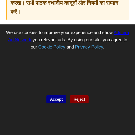
करता। सभी पाठक स्थानीय कानूनों और नियमों का सम्मान
करें।
We use cookies to improve your experience and show
Adstera
📞 मोबाइल:
+91 93192 99458
Ad Network
you relevant ads. By using our site, you agree to
our
Cookie Policy
and
Privacy Policy
.
✉️ ईमेल:
sattaresult9@gmail.com
💬 WhatsApp:
पर चैट करें
Contact Us
अधिक जानकारी और रोज़ाना अपडेट के लिए देखें:
Satta Sport King
Accept
Reject
प्रकाशित:
20 सितंबर 2025
· लेखक: Satta Sport King